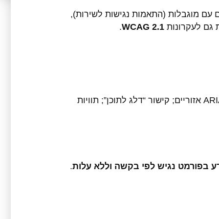
 לאנשים עם מוגבלות (התאמות נגישות לשירות),
 גם לעקרונות
WCAG 2.1
.
יווט מקלדת מלא ופוקוס גלוי; היררכיית כותרות תקינה; טקסט חלופי לתמונות; יחס ניגודיות הולם; סימוני ARIA אזוריים; קישור “דלג לתוכן”; תוויות
ע בפורמט נגיש לפי בקשה וללא עלות
.