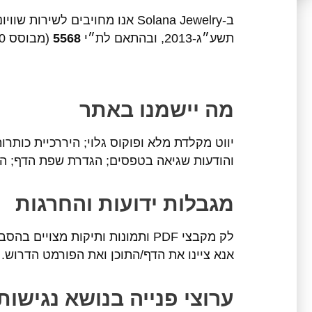
ב-Solana Jewelry אנו מחויבים
תשע״ג-2013, ובהתאם לת״י
5568
(מבוסס WCAG 2.0) ברמת
מה יישמנו באתר
והודעות שגיאה בטפסים; הגדרת שפת הדף; הת
מגבלות ידועות והחרגות​
לק מקבצי PDF ותמונות ותיקות מצויים בהסבה; סרטונים ישנים בתהליך הוספת כתוביות. נשמח לספק
אנא ציינו את הדף/התוכן ואת הפורמט הדרוש.
ערוצי פנייה בנושא נגישות​