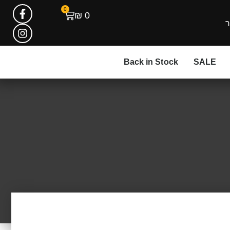
0
₪
0
ר
Back in Stock
SALE