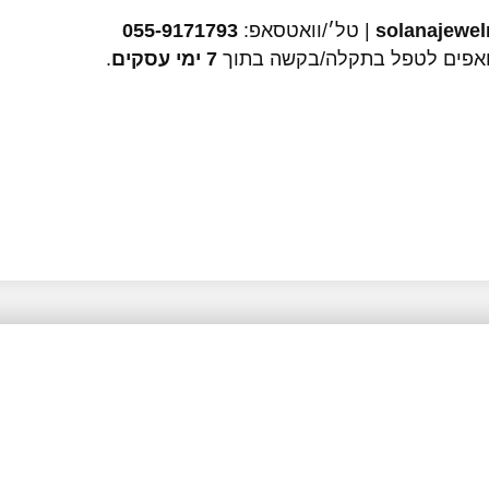
solanajewe
| טל׳/וואטסאפ:
055-9171793
אפים לטפל בתקלה/בקשה בתוך
7 ימי עסקים
.
ים
בואי להוסיף נגיעה של אלגנ