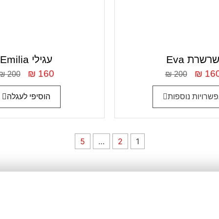
Ev שרשרת
Emilia עגילי
₪
160
₪
16
₪
200
₪
200
שרויות נוספות
הוסיפי לעגלה
5
…
2
1