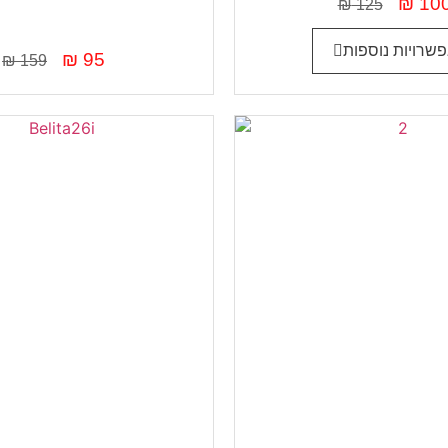
₪
10
₪
125
שרויות נוספות
₪
95
₪
159