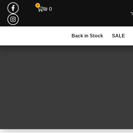
0
₪
0
ר
Back in Stock
SALE