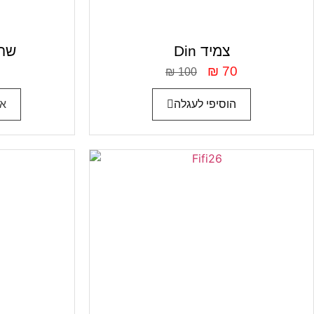
Din צמיד
olina
₪
70
₪
100
הוסיפי לעגלה
אפ