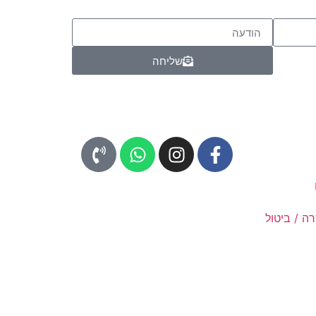
שליחה
ה / ביטול